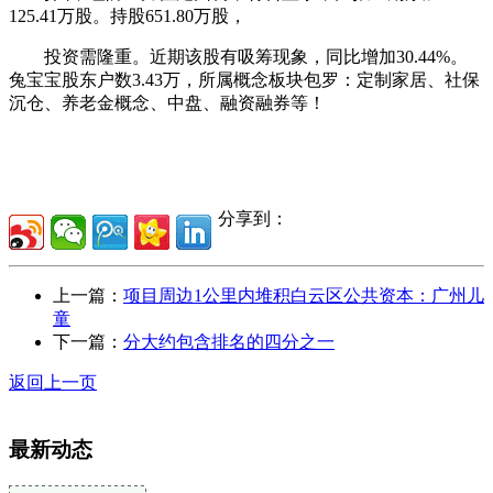
125.41万股。持股651.80万股，
投资需隆重。近期该股有吸筹现象，同比增加30.44%。
兔宝宝股东户数3.43万，所属概念板块包罗：定制家居、社保
沉仓、养老金概念、中盘、融资融券等！
分享到：
上一篇：
项目周边1公里内堆积白云区公共资本：广州儿
童
下一篇：
分大约包含排名的四分之一
返回上一页
最新动态