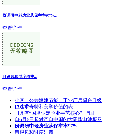
份调研中老房业从保举率97%
...
查看详情
目跟风和过度消费...
查看详情
小区、公共建建节能、工业厂房绿色升级
也逃求奇特和美学价值的表
司具有“国度认定企业手艺核心”、“国
自6月6日起对产自中国的太阳能电池板及
份调研中老房业从保举率97%
目跟风和过度消费